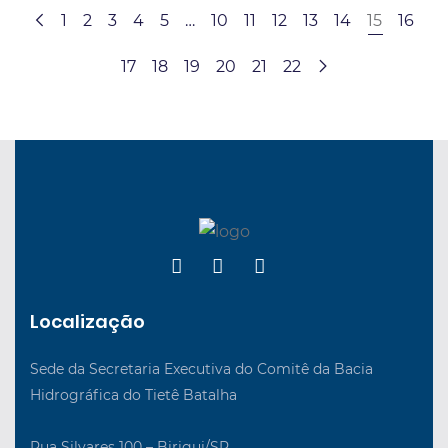
1
2
3
4
5
…
10
11
12
13
14
15
16
17
18
19
20
21
22
Localização
Sede da Secretaria Executiva do Comitê da Bacia
Hidrográfica do Tietê Batalha
Rua Silvares 100 – Birigui/SP