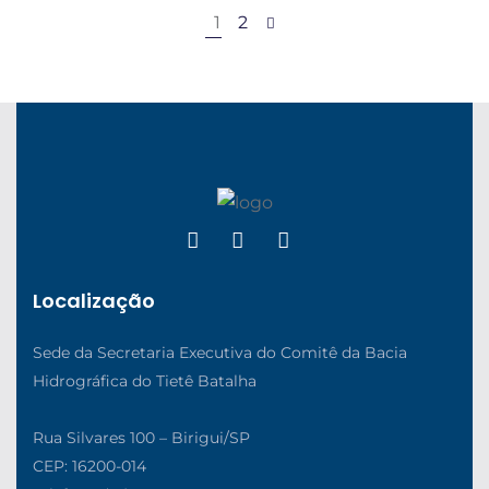
1
2
Localização
Sede da Secretaria Executiva do Comitê da Bacia
Hidrográfica do Tietê Batalha
Rua Silvares 100 – Birigui/SP
CEP: 16200-014