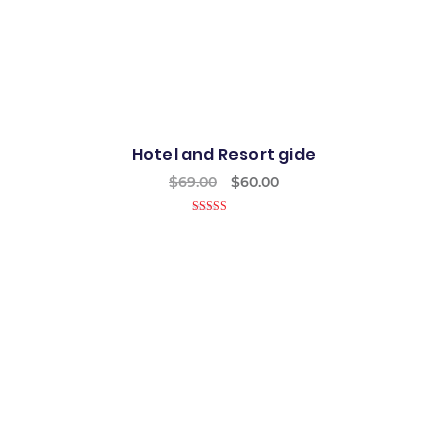
Hotel and Resort gide
$
69.00
$
60.00
5.00
out of 5
Best