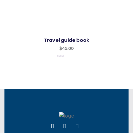
Travel guide book
$
45.00
0
out
of
5