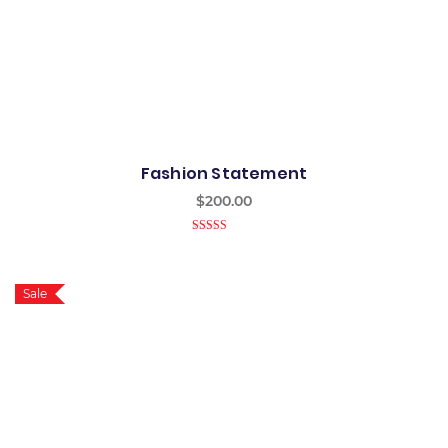
Fashion Statement
$
200.00
4.00
out
of 5
Sale