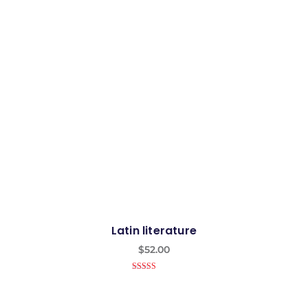
Latin literature
$
52.00
4.50
out of
5