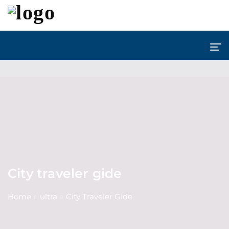
City traveler gide
Home
ultra
City Traveler Gide