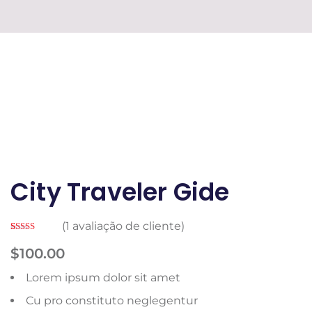
City Traveler Gide
(
1
avaliação de cliente)
Avaliado
1
como
5.00
$
100.00
de 5, com
baseado em
avaliação de
Lorem ipsum dolor sit amet
cliente
Cu pro constituto neglegentur