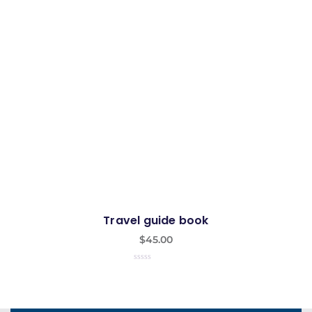
Travel guide book
$
45.00
0
out
of
5