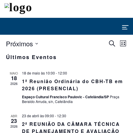
Não há eventos futuros.
Pes
N
Próximos
Procurar
Lista
eventos
Selecione
d
Últimos Eventos
e
a
data.
v
nav
18 de maio às 10:00
-
12:00
MAIO
18
1ª Reunião Ordinária do CBH-TB em
E
2026
de
2026 (PRESENCIAL)
Espaço Cultural Francisco Paulovic - Cafelândia/SP
Praça
Beraldo Arruda, s/n, Cafelândia
visu
23 de abril às 09:00
-
12:30
ABR
de
23
2ª REUNIÃO DA CÂMARA TÉCNICA
2026
DE PLANEJAMENTO E AVALIAÇÃO