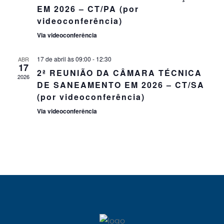
Eve
EM 2026 – CT/PA (por
videoconferência)
Via videoconferência
17 de abril às 09:00
-
12:30
ABR
17
2ª REUNIÃO DA CÂMARA TÉCNICA
2026
DE SANEAMENTO EM 2026 – CT/SA
(por videoconferência)
Via videoconferência