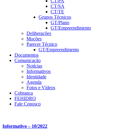
CT/PA
CT/SA
CT/TE
Grupos Técnicos
GT/Plano
GT/Empreendimento
Deliberações
Moções
Parecer Técnico
GT/Empreendimento
Documentos
Comunicação
Notícias
Informativos
Identidade
Agenda
Fotos e Vídeos
Cobrança
FEHIDRO
Fale Conosco
Informativo – 10/2022