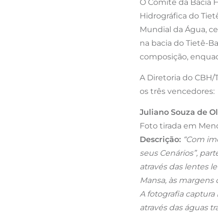
O Comitê da Bacia H
Hidrográfica do Ti
Mundial da Água, cel
na bacia do Tietê-Ba
composição, enquadr
A Diretoria do CBH/
os três vencedores:
Juliano Souza de Ol
Foto tirada em Men
Descrição:
“Com ime
seus Cenários”, par
através das lentes le
Mansa, às margens d
A fotografia captur
através das águas tr