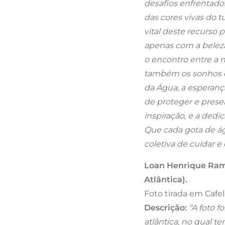
desafios enfrentado
das cores vivas do 
vital deste recurso p
apenas com a beleza
o encontro entre a 
também os sonhos e
da Água, a esperanç
de proteger e preser
inspiração, e a dedi
Que cada gota de á
coletiva de cuidar e
Loan Henrique Ramo
Atlântica).
Foto tirada em Cafe
Descrição:
“A foto f
atlântica, no qual t