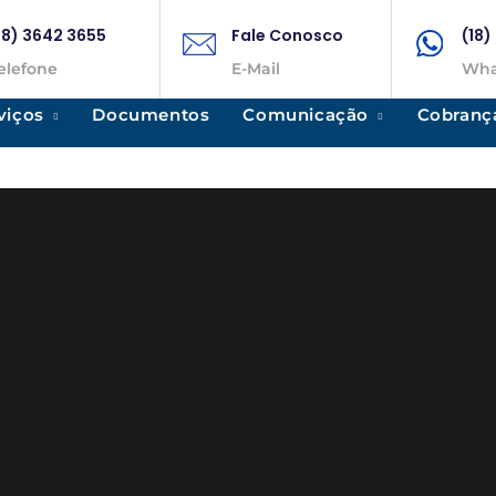
18) 3642 3655
Fale Conosco
(18
elefone
E-Mail
Wha
viços
Documentos
Comunicação
Cobranç