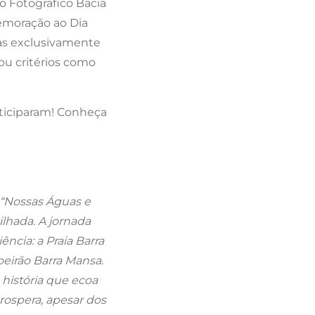
o Fotográfico Bacia
emoração ao Dia
adas exclusivamente
iou critérios como
ticiparam! Conheça
 “Nossas Águas e
lhada. A jornada
ência: a Praia Barra
beirão Barra Mansa
.
história que ecoa
rospera, apesar dos