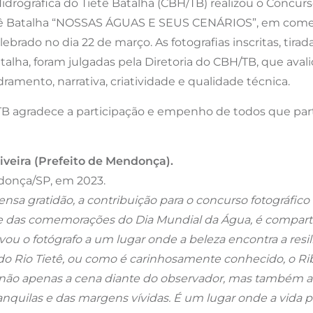
idrográfica do Tietê Batalha (CBH/TB) realizou o Concurs
etê Batalha “NOSSAS ÁGUAS E SEUS CENÁRIOS”, em com
ebrado no dia 22 de março. As fotografias inscritas, tir
talha, foram julgadas pela Diretoria do CBH/TB, que aval
amento, narrativa, criatividade e qualidade técnica.
TB agradece a participação e empenho de todos que par
iveira (Prefeito de Mendonça).
donça/SP, em 2023.
nsa gratidão, a contribuição para o concurso fotográfico
te das comemorações do Dia Mundial da Água, é comparti
vou o fotógrafo a um lugar onde a beleza encontra a resili
o Rio Tietê, ou como é carinhosamente conhecido, o Ri
a não apenas a cena diante do observador, mas também a 
anquilas e das margens vívidas. É um lugar onde a vida p