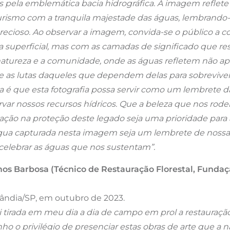
s pela emblemática bacia hidrográfica. A imagem reflete
turismo com a tranquila majestade das águas, lembrando
recioso.
Ao observar a imagem, convida-se o público a c
 superficial, mas com as camadas de significado que re
natureza e a comunidade, onde as águas refletem não a
 as lutas daqueles que dependem delas para sobreviver
a é que esta fotografia possa servir como um lembrete da
var nossos recursos hídricos. Que a beleza que nos rodei
cação na proteção deste legado seja uma prioridade para 
gua capturada nesta imagem seja um lembrete de nossa
 celebrar as águas que nos sustentam”.
s Barbosa (Técnico de Restauração Florestal, Funda
lândia/SP, em outubro de 2023.
oi tirada em meu dia a dia de campo em prol a restauração
enho o privilégio de presenciar estas obras de arte que a 