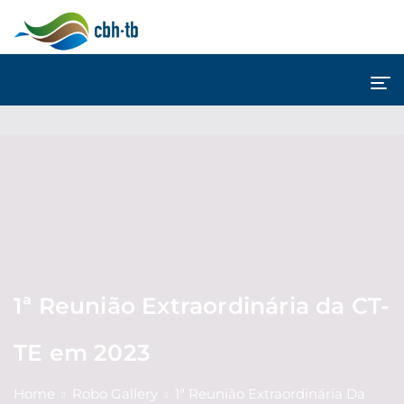
1ª Reunião Extraordinária da CT-
TE em 2023
Home
Robo Gallery
1ª Reunião Extraordinária Da